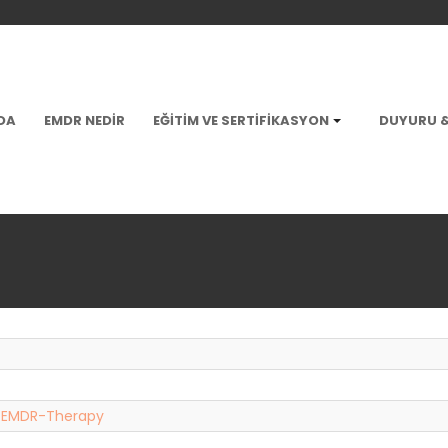
DA
EMDR NEDIR
EĞITIM VE SERTIFIKASYON
DUYURU 
r-EMDR-Therapy