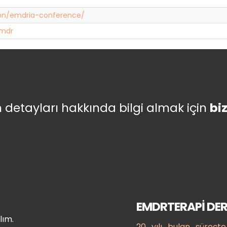
ion/emdria-conference/
emdr
üm detayları hakkında bilgi almak için
bi
EMDRTERAPİ DER
lım.
20 yılı bulan süreç