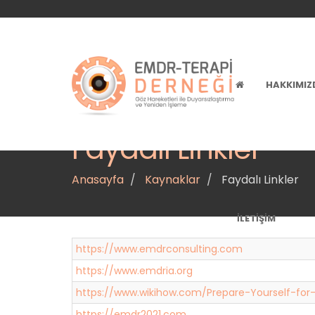
HAKKIMIZ
Faydalı Linkler
Anasayfa
Kaynaklar
Faydalı Linkler
İLETIŞIM
https://www.emdrconsulting.com
https://www.emdria.org
https://www.wikihow.com/Prepare-Yourself-fo
https://emdr2021.com