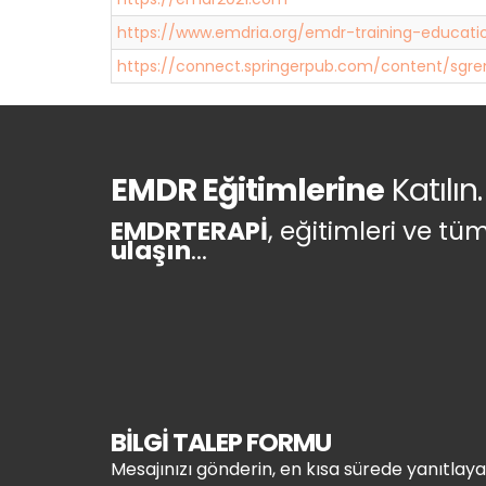
https://www.emdria.org/emdr-training-educat
https://connect.springerpub.com/content/sgr
EMDR Eğitimlerine
Katılın.
EMDRTERAPİ
, eğitimleri ve t
ulaşın
...
BİLGİ TALEP FORMU
Mesajınızı gönderin, en kısa sürede yanıtlaya