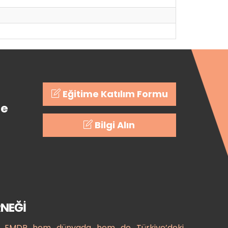
Eğitime Katılım Formu
ze
Bilgi Alın
NEĞI
te EMDR hem dünyada hem de Türkiye’deki